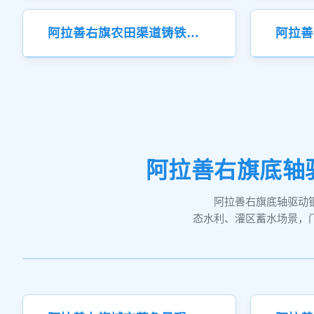
阿拉善右旗农田渠道铸铁闸门
阿拉善右旗底轴
阿拉善右旗底轴驱动
态水利、灌区蓄水场景，