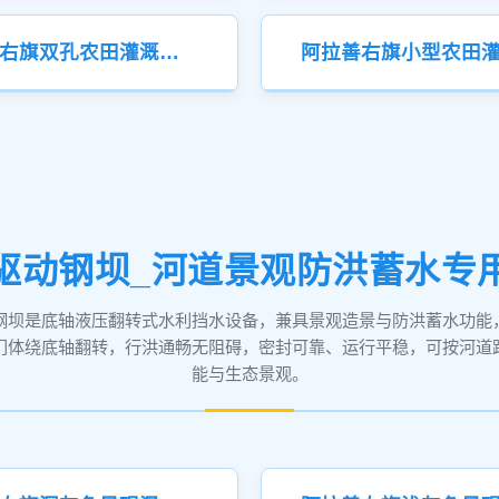
阿拉善右旗双孔农田灌溉钢制闸门
驱动钢坝_河道景观防洪蓄水专
钢坝是底轴液压翻转式水利挡水设备，兼具景观造景与防洪蓄水功能
门体绕底轴翻转，行洪通畅无阻碍，密封可靠、运行平稳，可按河道
能与生态景观。