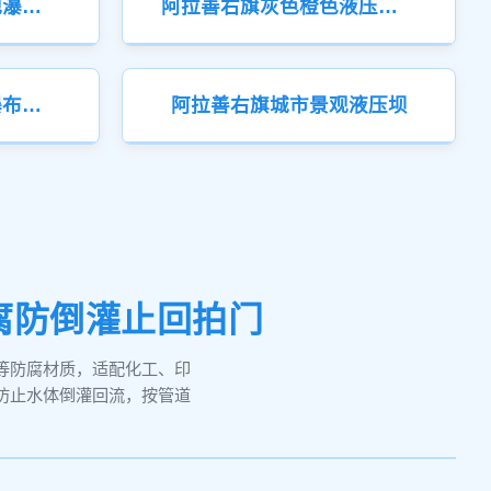
阿拉善右旗浅灰色景观瀑布液压钢坝
阿拉善右旗灰色橙色液压缸景观钢坝
阿拉善右旗灰色景观瀑布液压钢坝
阿拉善右旗城市景观液压坝
腐防倒灌止回拍门
等防腐材质，适配化工、印
防止水体倒灌回流，按管道