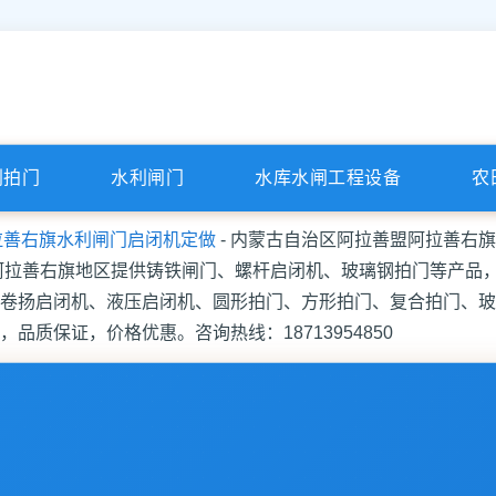
利拍门
水利闸门
水库水闸工程设备
农
拉善右旗水利闸门启闭机定做
- 内蒙古自治区阿拉善盟阿拉善右旗
为阿拉善右旗地区提供铸铁闸门、螺杆启闭机、玻璃钢拍门等产品
卷扬启闭机、液压启闭机、圆形拍门、方形拍门、复合拍门、玻
质保证，价格优惠。咨询热线：18713954850