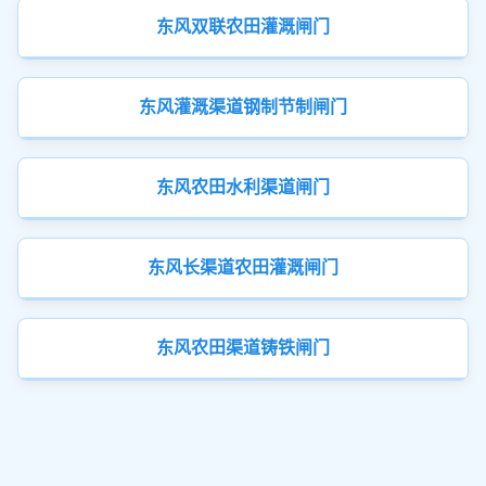
东风双联农田灌溉闸门
东风灌溉渠道钢制节制闸门
东风农田水利渠道闸门
东风长渠道农田灌溉闸门
东风农田渠道铸铁闸门