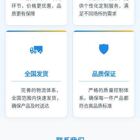
环节，价格更优惠，品
供个性化定制服务，满
质更有保障
足不同场所的需求
🚛
🛡️
全国发货
品质保证
完善的物流体系，
严格的质量控制体
全国范围内快速发货，
系，确保每一件产品都
确保产品及时送达
符合高品质标准