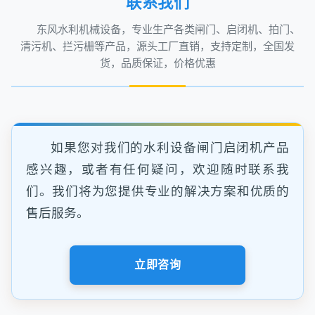
联系我们
东风水利机械设备，专业生产各类闸门、启闭机、拍门、
清污机、拦污栅等产品，源头工厂直销，支持定制，全国发
货，品质保证，价格优惠
如果您对我们的水利设备闸门启闭机产品
感兴趣，或者有任何疑问，欢迎随时联系我
们。我们将为您提供专业的解决方案和优质的
售后服务。
立即咨询