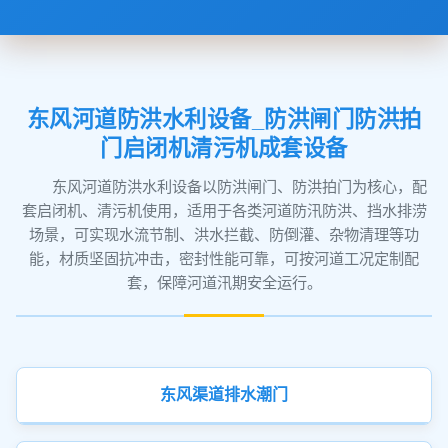
东风河道防洪水利设备_防洪闸门防洪拍
门启闭机清污机成套设备
东风河道防洪水利设备以防洪闸门、防洪拍门为核心，配
套启闭机、清污机使用，适用于各类河道防汛防洪、挡水排涝
场景，可实现水流节制、洪水拦截、防倒灌、杂物清理等功
能，材质坚固抗冲击，密封性能可靠，可按河道工况定制配
套，保障河道汛期安全运行。
东风渠道排水潮门