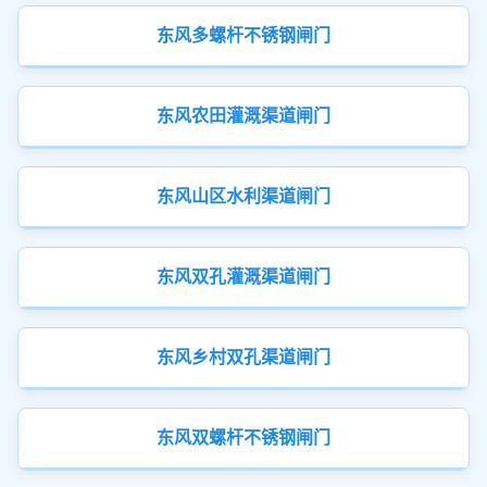
东风多螺杆不锈钢闸门
东风农田灌溉渠道闸门
东风山区水利渠道闸门
东风双孔灌溉渠道闸门
东风乡村双孔渠道闸门
东风双螺杆不锈钢闸门