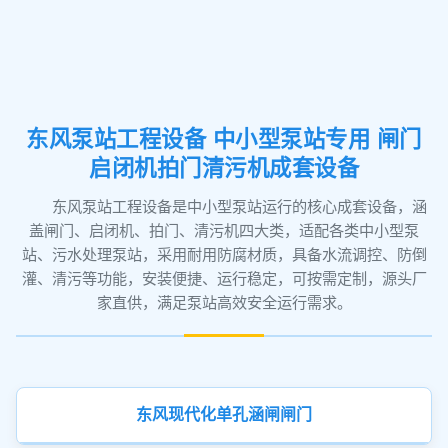
东风泵站工程设备 中小型泵站专用 闸门
启闭机拍门清污机成套设备
东风泵站工程设备是中小型泵站运行的核心成套设备，涵
盖闸门、启闭机、拍门、清污机四大类，适配各类中小型泵
站、污水处理泵站，采用耐用防腐材质，具备水流调控、防倒
灌、清污等功能，安装便捷、运行稳定，可按需定制，源头厂
家直供，满足泵站高效安全运行需求。
东风现代化单孔涵闸闸门