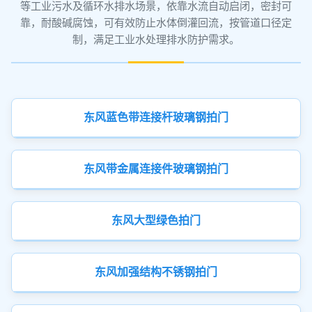
等工业污水及循环水排水场景，依靠水流自动启闭，密封可
靠，耐酸碱腐蚀，可有效防止水体倒灌回流，按管道口径定
制，满足工业水处理排水防护需求。
东风蓝色带连接杆玻璃钢拍门
东风带金属连接件玻璃钢拍门
东风大型绿色拍门
东风加强结构不锈钢拍门