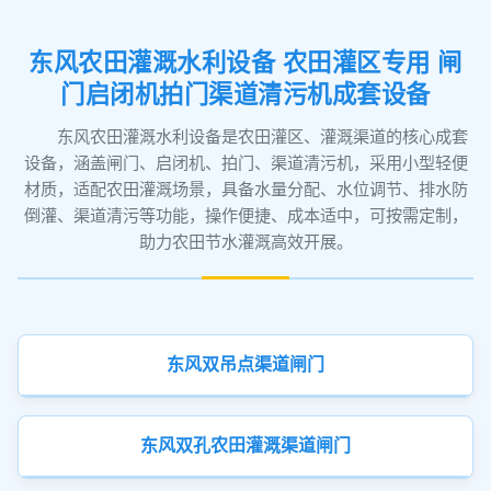
东风农田灌溉水利设备 农田灌区专用 闸
门启闭机拍门渠道清污机成套设备
东风农田灌溉水利设备是农田灌区、灌溉渠道的核心成套
设备，涵盖闸门、启闭机、拍门、渠道清污机，采用小型轻便
材质，适配农田灌溉场景，具备水量分配、水位调节、排水防
倒灌、渠道清污等功能，操作便捷、成本适中，可按需定制，
助力农田节水灌溉高效开展。
东风双吊点渠道闸门
东风双孔农田灌溉渠道闸门