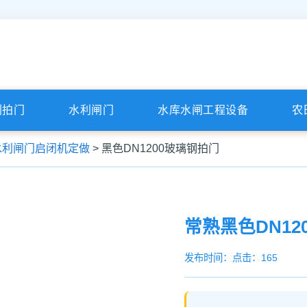
利拍门
水利闸门
水库水闸工程设备
农
水利闸门启闭机定做
> 黑色DN1200玻璃钢拍门
常熟黑色DN12
发布时间：
点击：165