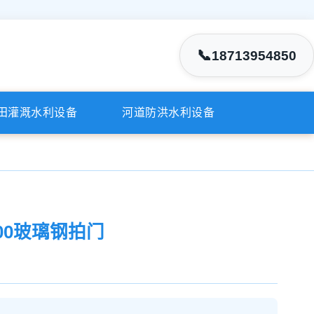
📞
18713954850
田灌溉水利设备
河道防洪水利设备
00玻璃钢拍门