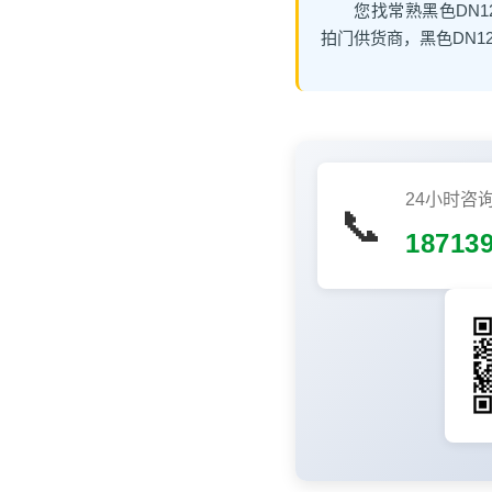
您找常熟黑色DN
拍门供货商，黑色DN1
24小时咨
📞
18713