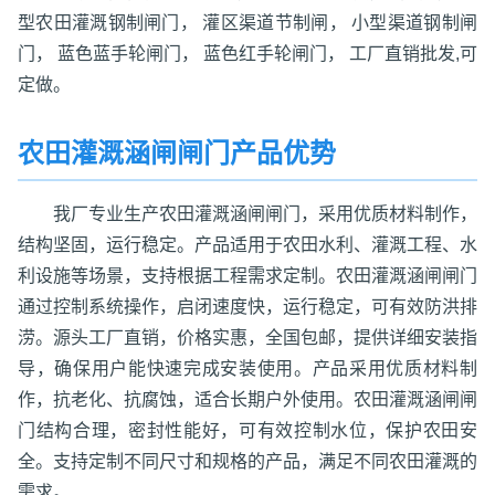
型农田灌溉钢制闸门， 灌区渠道节制闸， 小型渠道钢制闸
门， 蓝色蓝手轮闸门， 蓝色红手轮闸门， 工厂直销批发,可
定做。
农田灌溉涵闸闸门产品优势
我厂专业生产农田灌溉涵闸闸门，采用优质材料制作，
结构坚固，运行稳定。产品适用于农田水利、灌溉工程、水
利设施等场景，支持根据工程需求定制。农田灌溉涵闸闸门
通过控制系统操作，启闭速度快，运行稳定，可有效防洪排
涝。源头工厂直销，价格实惠，全国包邮，提供详细安装指
导，确保用户能快速完成安装使用。产品采用优质材料制
作，抗老化、抗腐蚀，适合长期户外使用。农田灌溉涵闸闸
门结构合理，密封性能好，可有效控制水位，保护农田安
全。支持定制不同尺寸和规格的产品，满足不同农田灌溉的
需求。