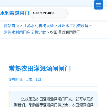
水利渠道闸门
📞
18713954850
网站首页
>
江苏水利机械设备
>
苏州水工机械设备
>
常熟水利闸门启闭机定做
> 农田灌溉涵闸闸门
常熟农田灌溉涵闸闸门
发布时间：
点击：113
您找常熟农田灌溉涵闸闸门厂家，就可以联系
到我们，采购推荐灌溉闸门供货商，农田灌溉涵闸