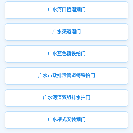
广水河口挡潮潮门
广水渠道潮门
广水蓝色铸铁拍门
广水市政排污管道铸铁拍门
广水河道双组排水拍门
广水槽式安装潮门