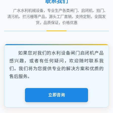
联系我们
广水水利机械设备，专业生产各类闸门、启闭机、拍门、
清污机、拦污栅等产品，源头工厂直销，支持定制，全国发
货，品质保证，价格优惠
如果您对我们的水利设备闸门启闭机产品
感兴趣，或者有任何疑问，欢迎随时联系我
们。我们将为您提供专业的解决方案和优质的
售后服务。
立即咨询