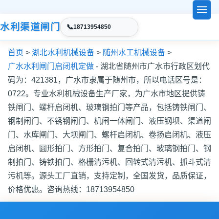
水利渠道闸门
📞
18713954850
首页
>
湖北水利机械设备
>
随州水工机械设备
>
广水水利闸门启闭机定做
- 湖北省随州市广水市行政区划代
码为：421381，广水市隶属于随州市，所以电话区号是：
0722。专业水利机械设备生产厂家，为广水市地区提供铸
铁闸门、螺杆启闭机、玻璃钢拍门等产品，包括铸铁闸门、
钢制闸门、不锈钢闸门、机闸一体闸门、液压钢坝、渠道闸
门、水库闸门、大坝闸门、螺杆启闭机、卷扬启闭机、液压
启闭机、圆形拍门、方形拍门、复合拍门、玻璃钢拍门、钢
制拍门、铸铁拍门、格栅清污机、回转式清污机、抓斗式清
污机等。源头工厂直销，支持定制，全国发货，品质保证，
价格优惠。咨询热线：18713954850