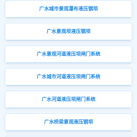
广水城市景观瀑布液压钢坝
广水景观坝液压钢坝
广水景观河道液压坝闸门系统
广水城市河道液压坝闸门系统
广水河道液压坝闸门系统
广水桥梁景观液压钢坝