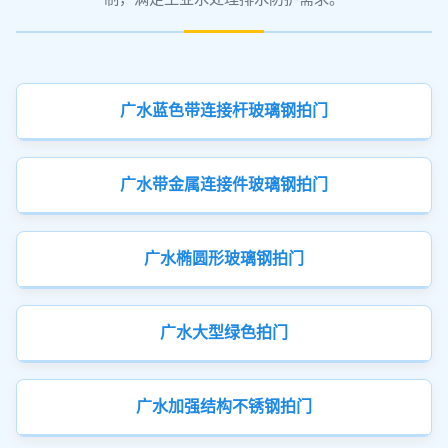
广水蓝色带连接杆玻璃钢拍门
广水带金属连接件玻璃钢拍门
广水椭圆形玻璃钢拍门
广水大型绿色拍门
广水加强结构不锈钢拍门