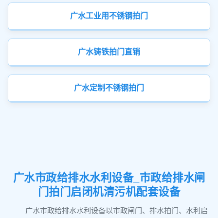
广水工业用不锈钢拍门
广水铸铁拍门直销
广水定制不锈钢拍门
广水市政给排水水利设备_市政给排水闸
门拍门启闭机清污机配套设备
广水市政给排水水利设备以市政闸门、排水拍门、水利启