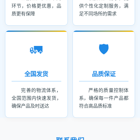
环节，价格更优惠，品
供个性化定制服务，满
质更有保障
足不同场所的需求
🚛
🛡️
全国发货
品质保证
完善的物流体系，
严格的质量控制体
全国范围内快速发货，
系，确保每一件产品都
确保产品及时送达
符合高品质标准