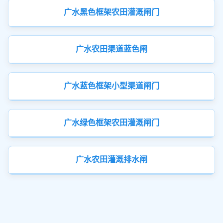
广水黑色框架农田灌溉闸门
广水农田渠道蓝色闸
广水蓝色框架小型渠道闸门
广水绿色框架农田灌溉闸门
广水农田灌溉排水闸