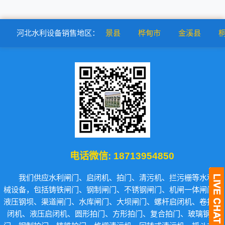
利设备销售地区：
景县
桦甸市
金溪县
桐庐县
驿
电话微信:
18713954850
我们供应水利闸门、启闭机、拍门、清污机、拦污栅等水利机
械设备，包括铸铁闸门、钢制闸门、不锈钢闸门、机闸一体闸门、
液压钢坝、渠道闸门、水库闸门、大坝闸门、螺杆启闭机、卷扬启
闭机、液压启闭机、圆形拍门、方形拍门、复合拍门、玻璃钢拍