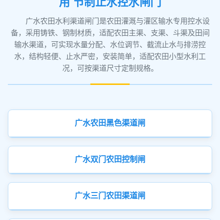
用 节制止水控水闸门
广水农田水利渠道闸门是农田灌溉与灌区输水专用控水设
备，采用铸铁、钢制材质，适配农田主渠、支渠、斗渠及田间
输水渠道，可实现水量分配、水位调节、截流止水与排涝控
水，结构轻便、止水严密，安装简单，适配农田小型水利工
况，可按渠道尺寸定制规格。
广水农田黑色渠道闸
广水双门农田控制闸
广水三门农田渠道闸