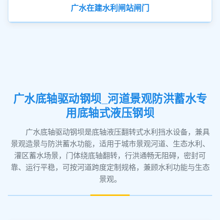
广水在建水利闸站闸门
广水底轴驱动钢坝_河道景观防洪蓄水专
用底轴式液压钢坝
广水底轴驱动钢坝是底轴液压翻转式水利挡水设备，兼具
景观造景与防洪蓄水功能，适用于城市景观河道、生态水利、
灌区蓄水场景，门体绕底轴翻转，行洪通畅无阻碍，密封可
靠、运行平稳，可按河道跨度定制规格，兼顾水利功能与生态
景观。