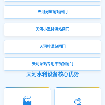
天河河道闸站闸门
天河小型排涝站闸门
天河排涝站闸门
天河泵站专用不锈钢闸门
天河水利设备核心优势
🏭
🎨