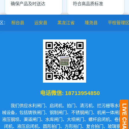
确保产品及时送达
符合高品质标准
：
桓台县
远安县
黑龙江省
隆尧县
平桂管理区
电话微信:
18713954850
我们供应水利闸门、启闭机、拍门、清污机、拦污栅等水利机
械设备，包括铸铁闸门、钢制闸门、不锈钢闸门、机闸一体闸门、
液压钢坝、渠道闸门、水库闸门、大坝闸门、螺杆启闭机、卷扬启
闭机、液压启闭机、圆形拍门、方形拍门、复合拍门、玻璃钢拍