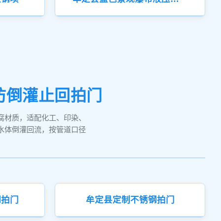
防倒灌止回拍门
腐材质，适配化工、印染、
水体倒灌回流，按管道口径
钢拍门
牟定县定制不锈钢拍门