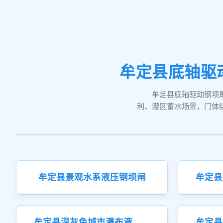
牟定县底轴驱
牟定县底轴驱动钢坝
利、灌区蓄水场景，门体
牟定县景观水系液压钢坝闸
牟定县深灰色城市瀑布液压钢坝