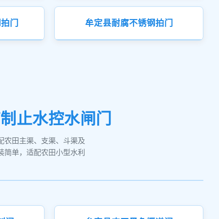
钢拍门
牟定县耐腐不锈钢拍门
节制止水控水闸门
配农田主渠、支渠、斗渠及
装简单，适配农田小型水利