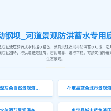
动钢坝_河道景观防洪蓄水专用
是底轴液压翻转式水利挡水设备，兼具景观造景与防洪蓄水功能，适
绕底轴翻转，行洪通畅无阻碍，密封可靠、运行平稳，可按河道跨度
生态景观。
牟定县深灰色自然景观液压钢坝
牟定县水位调节景观瀑布液压钢坝
牟定县城市蓝色液