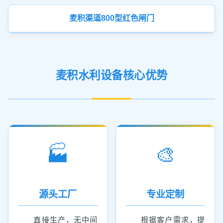
麦积渠道800型红色闸门
麦积水利设备核心优势
🏭
🎨
源头工厂
专业定制
直接生产，无中间
根据客户需求，提