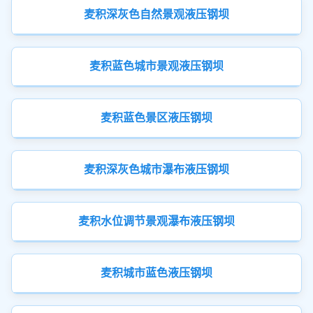
麦积深灰色自然景观液压钢坝
麦积蓝色城市景观液压钢坝
麦积蓝色景区液压钢坝
麦积深灰色城市瀑布液压钢坝
麦积水位调节景观瀑布液压钢坝
麦积城市蓝色液压钢坝