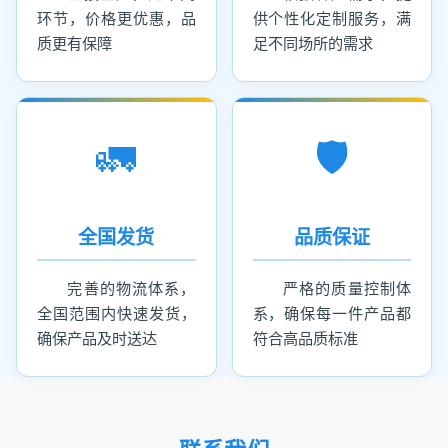
环节，价格更优惠，品
供个性化定制服务，满
质更有保障
足不同场所的需求
🚛
🛡️
全国发货
品质保证
完善的物流体系，
严格的质量控制体
全国范围内快速发货，
系，确保每一件产品都
确保产品及时送达
符合高品质标准