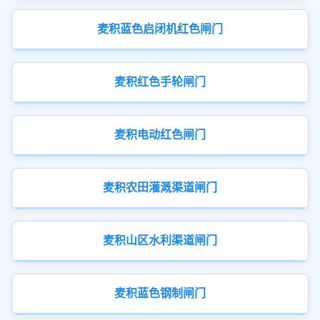
麦积蓝色启闭机红色闸门
麦积红色手轮闸门
麦积电动红色闸门
麦积农田灌溉渠道闸门
麦积山区水利渠道闸门
麦积蓝色钢制闸门