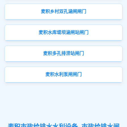
麦积乡村双孔涵闸闸门
麦积水库堤坝涵闸站闸门
麦积多孔排涝站闸门
麦积水利泵闸闸门
麦积市政给排水水利设备_市政给排水闸