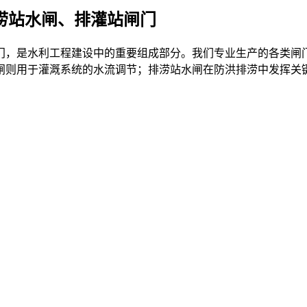
排涝站水闸、排灌站闸门
门，是水利工程建设中的重要组成部分。我们专业生产的各类闸
闸则用于灌溉系统的水流调节；排涝站水闸在防洪排涝中发挥关