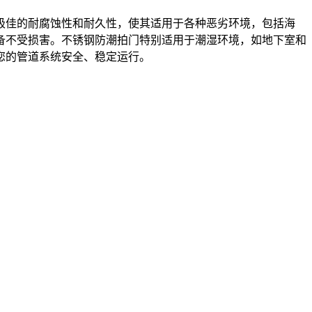
极佳的耐腐蚀性和耐久性，使其适用于各种恶劣环境，包括海
备不受损害。不锈钢防潮拍门特别适用于潮湿环境，如地下室和
您的管道系统安全、稳定运行。