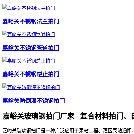
嘉峪关不锈钢法兰拍门
嘉峪关不锈钢管道拍门
嘉峪关不锈钢逆止拍门
嘉峪关防倒灌不锈钢拍门
嘉峪关玻璃钢拍门厂家 - 复合材料拍门
嘉峪关玻璃钢拍门是一种广泛应用于泵站工程、灌区泵站涵闸