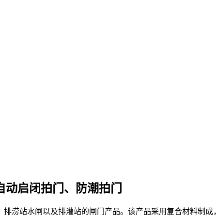
、自动启闭拍门、防潮拍门
、排涝站水闸以及排灌站的闸门产品。该产品采用复合材料制成