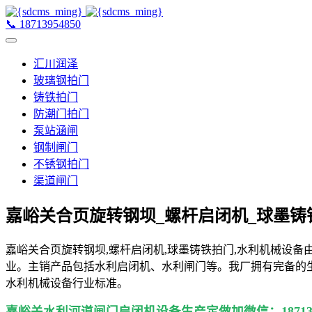
📞
18713954850
汇川润泽
玻璃钢拍门
铸铁拍门
防潮门拍门
泵站涵闸
钢制闸门
不锈钢拍门
渠道闸门
嘉峪关合页旋转钢坝_螺杆启闭机_球墨铸
嘉峪关合页旋转钢坝,螺杆启闭机,球墨铸铁拍门,水利机械设
业。主销产品包括水利启闭机、水利闸门等。我厂拥有完备的
水利机械设备行业标准。
嘉峪关水利河道闸门启闭机设备生产定做加微信：
1871