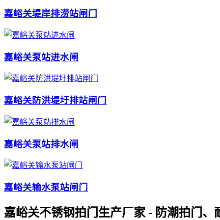
嘉峪关堤岸排涝站闸门
嘉峪关泵站进水闸
嘉峪关防洪堤圩排站闸门
嘉峪关泵站排水闸
嘉峪关输水泵站闸门
嘉峪关不锈钢拍门生产厂家 - 防潮拍门