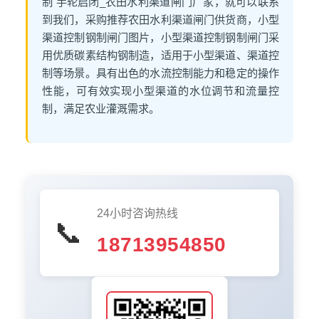
制 手轮启闭_农田水利渠道闸门厂家，就可以联系
到我们，采购推荐农田水利渠道闸门供货商，小型
渠道控制钢制闸门图片，小型渠道控制钢制闸门采
用优质碳素结构钢制造，适用于小型渠道、渠道控
制等场景。具有出色的水流控制能力和稳定的操作
性能，可有效实现小型渠道的水位调节和流量控
制，满足农业灌溉需求。
24小时咨询热线
📞
18713954850