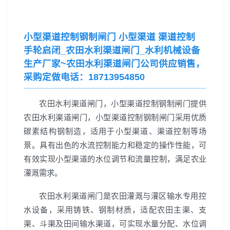
小型渠道控制钢制闸门 小型渠道 渠道控制
手轮启闭_农田水利渠道闸门_水利机械设备
生产厂家~
农田水利渠道闸门公司
供应销售，
采购定做电话：
18713954850
农田水利渠道闸门，小型渠道控制钢制闸门提供
农田水利渠道闸门，小型渠道控制钢制闸门采用优质
碳素结构钢制造，适用于小型渠道、渠道控制等场
景。具有出色的水流控制能力和稳定的操作性能，可
有效实现小型渠道的水位调节和流量控制，满足农业
灌溉需求。
农田水利渠道闸门是农田灌溉与灌区输水专用控
水设备，采用铸铁、钢制材质，适配农田主渠、支
渠、斗渠及田间输水渠道，可实现水量分配、水位调