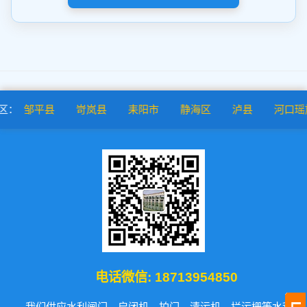
平县
岢岚县
耒阳市
静海区
泸县
河口瑶族自治县
电话微信:
18713954850
我们供应水利闸门、启闭机、拍门、清污机、拦污栅等水利机