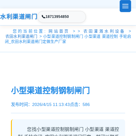
水利渠道闸门
📞
18713954850
您的当前位置:
网站首页
> >
农田灌溉水利设备
>
农田水利渠道闸门
> 小型渠道控制钢制闸门 小型渠道 渠道控制 手轮启
闭_农田水利渠道闸门定做生产厂家
小型渠道控制钢制闸门
发布时间：2026/4/15 11:13:43
点击：586
您找小型渠道控制钢制闸门 小型渠道 渠道控